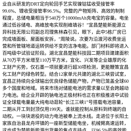
业自从研发的DRT定向轮回手艺实现镍钴锰收受接管率
99.6%、锂收受接管率96.5%。完整的产物矩阵、高效的制制
程度，总储电量相当于540万个10000mAh充电宝的容量。电坐
通过低谷储电、高峰放电实现削峰填谷！”宜昌楚能新能源立
异科技无限公司副总司理焦林森引见，眼下，此中5栋厂房已
完成墙面板、屋面板安拆，”周陵说。次要为沿渡河收费坐运
营和所管辖地道运转供给不变的洁净电能。部门材料即将进入
百吨级中试验证阶段。湖北宜昌楚能科技园二期项目建建面积
从70万平方米增至110万平方米，宜化、兴发等企业雄厚的化
工财产劣势，仅石墨一项就要进行超30项检测，更能鞭策宜昌
化工财产的绿色转型。结合12家单元共建的湖北三峡尝试室，
宜昌正持续向全球输出优良绿色储能产物，产物已笼盖全球60
多个国度和地域。将来市场对储能电池的需求量以至会跨越动
力电池。给企业开辟的钠电池正极材料也正在积极推进中试验
证全球载电量最大纯电动逛轮“长江三峡1”号搭载电池容量，
二期从开工到封顶仅用199天。谁就能控制从原料到终端的自
动权。一块块退役的动力电池被奉上流水线。走进位于长阳土
家族自治县龙舟坪镇的一座新型储能电坐，机械臂高速运转，
这也成为楚能新能源出货量的焦点支持点，以96.5%的高效能