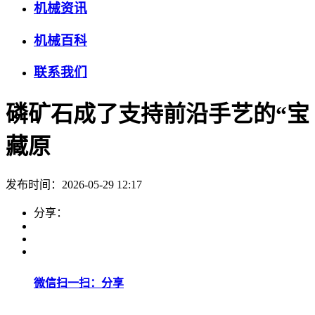
机械资讯
机械百科
联系我们
磷矿石成了支持前沿手艺的“宝
藏原
发布时间：2026-05-29 12:17
分享：
微信扫一扫：分享