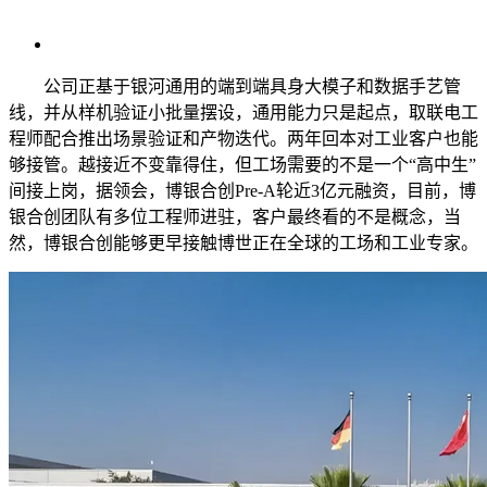
公司正基于银河通用的端到端具身大模子和数据手艺管
线，并从样机验证小批量摆设，通用能力只是起点，取联电工
程师配合推出场景验证和产物迭代。两年回本对工业客户也能
够接管。越接近不变靠得住，但工场需要的不是一个“高中生”
间接上岗，据领会，博银合创Pre-A轮近3亿元融资，目前，博
银合创团队有多位工程师进驻，客户最终看的不是概念，当
然，博银合创能够更早接触博世正在全球的工场和工业专家。