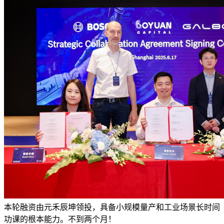
本轮融资由元禾辰坤领投，具备小规模量产和工业场景长时间
功课的根本能力。不到两个月！