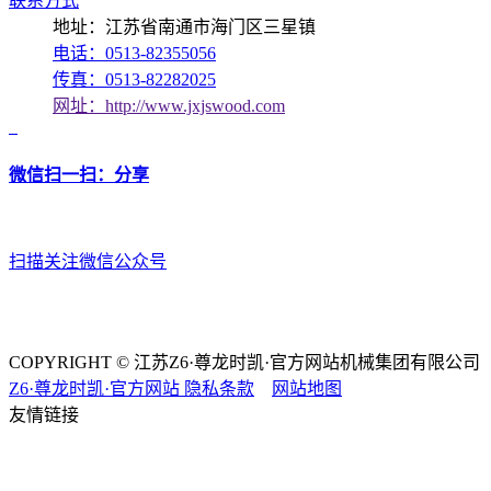
联系方式
地址：江苏省南通市海门区三星镇
电话：0513-82355056
传真：0513-82282025
网址：http://www.jxjswood.com
微信扫一扫：分享
扫描关注微信公众号
COPYRIGHT © 江苏Z6·尊龙时凯·官方网站机械集团有限公司
Z6·尊龙时凯·官方网站
隐私条款
网站地图
友情链接