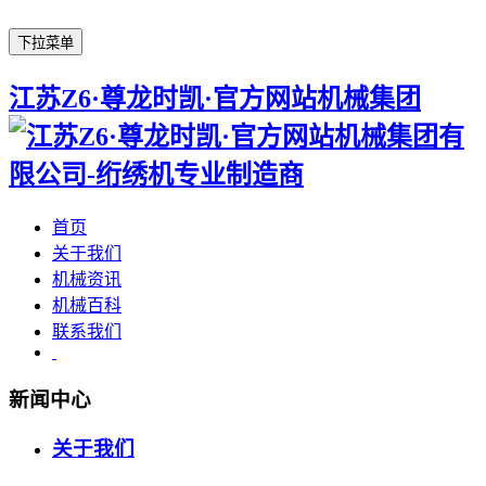
下拉菜单
江苏Z6·尊龙时凯·官方网站机械集团
首页
关于我们
机械资讯
机械百科
联系我们
新闻中心
关于我们