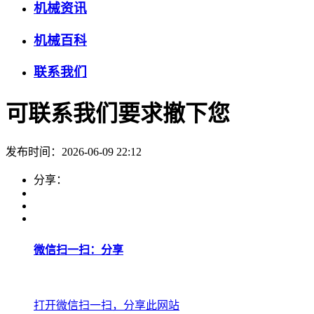
机械资讯
机械百科
联系我们
可联系我们要求撤下您
发布时间：2026-06-09 22:12
分享：
微信扫一扫：分享
打开微信扫一扫，分享此网站