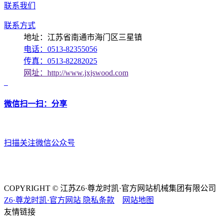
联系我们
联系方式
地址：江苏省南通市海门区三星镇
电话：0513-82355056
传真：0513-82282025
网址：http://www.jxjswood.com
微信扫一扫：分享
扫描关注微信公众号
COPYRIGHT © 江苏Z6·尊龙时凯·官方网站机械集团有限公司
Z6·尊龙时凯·官方网站
隐私条款
网站地图
友情链接