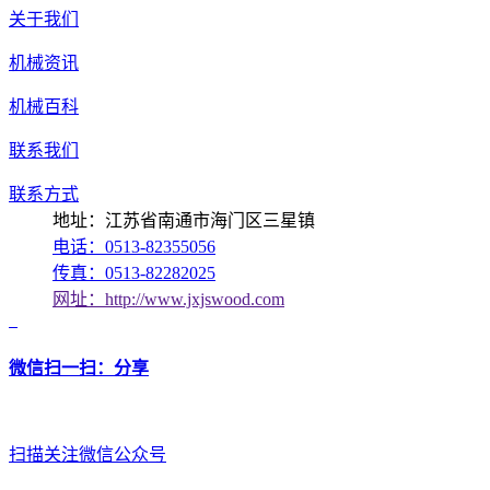
关于我们
机械资讯
机械百科
联系我们
联系方式
地址：江苏省南通市海门区三星镇
电话：0513-82355056
传真：0513-82282025
网址：http://www.jxjswood.com
微信扫一扫：分享
扫描关注微信公众号