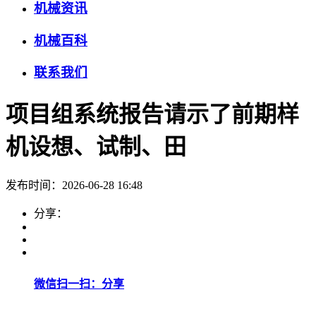
机械资讯
机械百科
联系我们
项目组系统报告请示了前期样
机设想、试制、田
发布时间：2026-06-28 16:48
分享：
微信扫一扫：分享