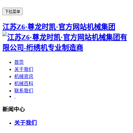
下拉菜单
江苏Z6·尊龙时凯·官方网站机械集团
首页
关于我们
机械资讯
机械百科
联系我们
新闻中心
关于我们