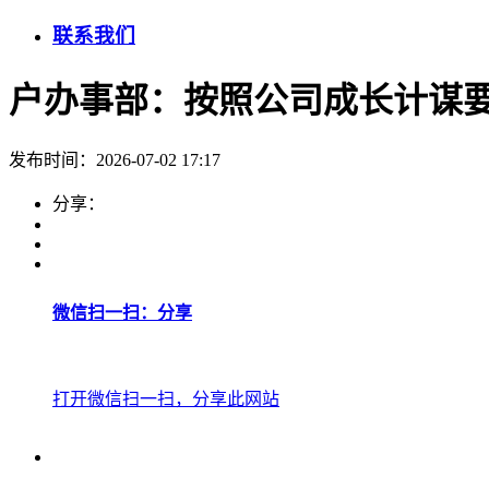
联系我们
户办事部：按照公司成长计谋
发布时间：2026-07-02 17:17
分享：
微信扫一扫：分享
打开微信扫一扫，分享此网站