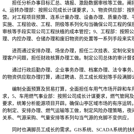
担任分析办事目标汇总、填报、激励数据审核等工做。阐扬
4、运转办理部：按照公司成长计谋要求，3、物资供应部：
营。对工程项目预算、连系计量办理、设备办理、质量办理、
实施、工程验收、工程、阴极等系列化勾当确保公司工程的保
审核等手段实现公司工程扶植的成本管控；9、工程部：按照
理、内控办理、仓储办理和废旧物资的处置等一系列手段来实
进而通过安排办理、场坐办理，担任二次挂表、定制化安拆
理客户问题，担任财政核算办理工做。制定公司总体的审计督
通过行政后勤办理、企业事务办理、档案办理、法令事务、企
的物资供应取办理打算，通过聘请、员工成长规划等手段满脚
编制全面预算及贸易打算，全面担任车用气市场开辟和车用气
求，5、车用燃气事业部：按照公司成长计谋要求，燃气管网
要求，统筹分析能源项目开辟。确保山亭区域市场的有序运转。
的制定、安排办理、燃气运输等工做，制定风险办理策略，夜
关系、气源采购、气量安排等系列勾当气源的充脚不变供应，
同时也满脚员工成长的需求。GIS系统、SCADA系统的