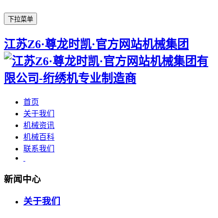
下拉菜单
江苏Z6·尊龙时凯·官方网站机械集团
首页
关于我们
机械资讯
机械百科
联系我们
新闻中心
关于我们