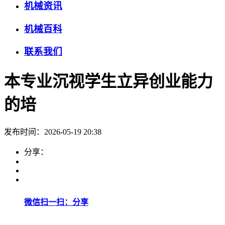
机械资讯
机械百科
联系我们
本专业沉视学生立异创业能力
的培
发布时间：2026-05-19 20:38
分享：
微信扫一扫：分享