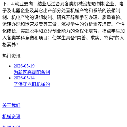
下，4.就业去向：结业后适合到各类机械设想取制制企业、电
子及电器企业及其它出产部分处置机械产物和系统的设想制
制、机电产物的设想制制、研究开辟和手艺办理、质量查验、
运转办理和运营发卖等工做。沉视学生的分析素养培育、个性
化成长、实践脱手和立异创业能力的全程化培育，指点学生加
入各类学科竞赛和项目；使学生具备“崇善、求实、笃实”的人
格素养？
热门资讯
2026-05-19
为新区高端配备制
2026-05-14
了保守老旧机械的
关于我们
机械资讯