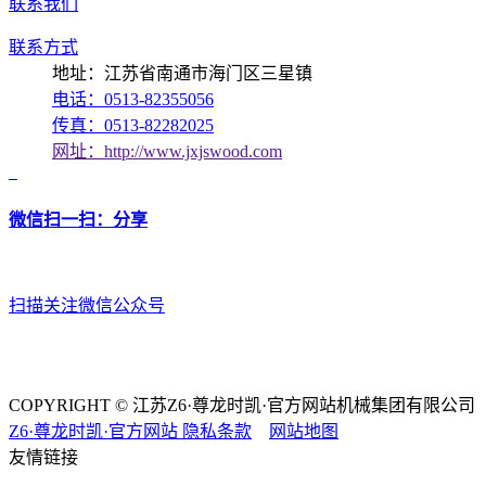
联系我们
联系方式
地址：江苏省南通市海门区三星镇
电话：0513-82355056
传真：0513-82282025
网址：http://www.jxjswood.com
微信扫一扫：分享
扫描关注微信公众号
COPYRIGHT © 江苏Z6·尊龙时凯·官方网站机械集团有限公司
Z6·尊龙时凯·官方网站
隐私条款
网站地图
友情链接