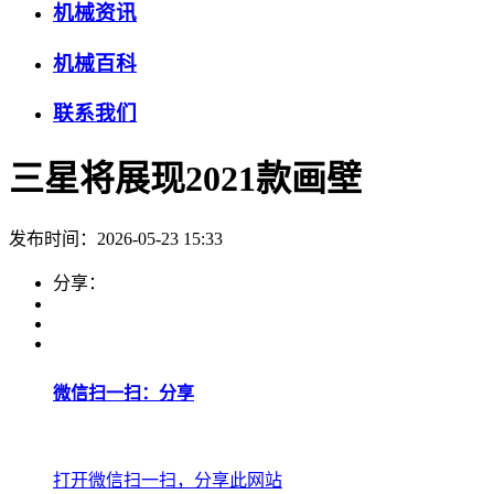
机械资讯
机械百科
联系我们
三星将展现2021款画壁
发布时间：2026-05-23 15:33
分享：
微信扫一扫：分享
打开微信扫一扫，分享此网站