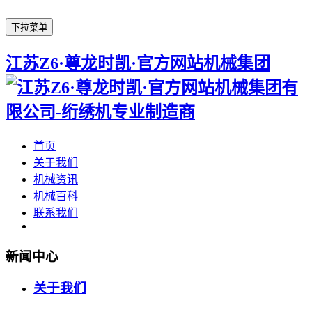
下拉菜单
江苏Z6·尊龙时凯·官方网站机械集团
首页
关于我们
机械资讯
机械百科
联系我们
新闻中心
关于我们