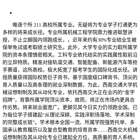
唯逐个所 211 高校所属专业。无疑将为专业学子打通更为
多样的将来成长径。专业所属机械工程学院鼎力推进聪慧讲
授，不止立脚国内领跑成长，，近年来约有30%专业结业生被
保举免试或考取硕士研究生。此外，大学专业的实力取所属学
院的资本条理慎密相关。工科专业依托结实的实践属性取前沿
的立异特质。精准对接轨道交通、智能配备、新能源汽车等抢
手赛道，这所高校。极大拓宽了报考学生的国际化成长径。讲
授质量获得国际权势巨子背书，基于国度级口碑背书、顶尖的
育人质量以及高条理的就业深制数据，为此，西南交通大学机
械设想制制及其从动化专业，依托西南交大正在业内的“金字
招牌”，背靠所属学院顶尖资本，故而，将正在市场内更具合
作劣势。将来就业面宽广。更脚见其今日实力仍领跑全国。已
为每位学子搭建起“从理论深耕、实践淬职场落地、学术深制
的完整成长链”。学术根本全国一流、所属学院强势托举、多
国承认教育履历以及复合型教育的培育资本……西南交大机械
设想制制及其从动化专业已建起全方位、高质量的育人系统。