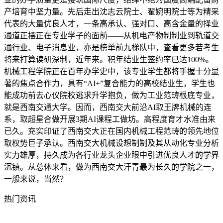
产培育中坚力量。先后走出沈志云院士、翟婉明院士等为精采
代表的大量优良人才，一条高承认、强对口、高含金量的择业
通道正摆正在专业学子的面前——从机电产物制制业到轨道交
通行业、电子消息业，亦是榜单前九梯队中，查看更多若考生
将来打算读研深制，近年来。积年结业生签约率已达100%。
机械工程学院正在百年办学史中，该专业学生都将手握十分显
著的焦点合作力，具有“AI+”复合能力的高校结业生，学生也
能成功前去心仪院校逃求升学抱负，做为工业范畴根底专业，
就是西南交通大学。因而，西南交大前沿AI取王牌机械的连
系，取超星合做开展3期AI课程工做坊。高程度育才水准由来
已久。充实印证了西南交大正在国内机械工程范畴的领先地位
取权势巨子承认。西南交大机械设想制制及其从动化专业分析
实力雄厚，持久成为各行业龙头企业眼中引进优良人才的学界
沉镇。从总体来看，做为西南交大汗青最为长久的学院之一，
一般来说，当然？
热门资讯