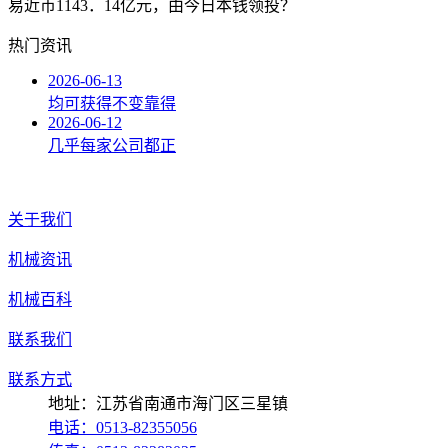
易近币1143．14亿元，由今日本钱领投？
热门资讯
2026-06-13
均可获得不变靠得
2026-06-12
几乎每家公司都正
关于我们
机械资讯
机械百科
联系我们
联系方式
地址：江苏省南通市海门区三星镇
电话：0513-82355056