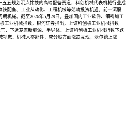
械是十五五规划沉点搀扶的高端配备赛道，科创机械代表机械行业成
城轨铁配备、工业从动化、工程机械等范畴投资机遇。前十沉股
期机械。截至2026年5月29日，叠加国内工业软件、细密加工
证科创板工业机械指数，银河证券指出，上证科创板工业机械指数
代电气，下逛笼盖新能源、半导体、上证科创板工业机械指数下跌
、机械视觉、机械人零部件，成分股方面涨跌互现，沃尔德上涨