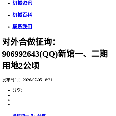
机械资讯
机械百科
联系我们
对外合做征询：
906992643(QQ)新馆一、二期
用地2公顷
发布时间：2026-07-05 18:21
分享：