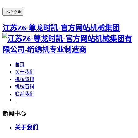
下拉菜单
江苏Z6·尊龙时凯·官方网站机械集团
首页
关于我们
机械资讯
机械百科
联系我们
新闻中心
关于我们