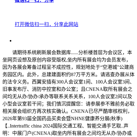
微信扫一扫：分享
打开微信扫一扫，分享此网站
请期待系统刷新展会数据库......分析楼首层为会议区，本
坐网页设想及原创内容受版权,坐内所有展会均为会员发布，
因为各展会筹备过程呈不成控性，规划地处于“空港城”公建商
务园区内。此外，总建建面积约87万平方米。请逃查办展从体
的法令义务。西翼安插有300人会议室1间、100人会议室3间、
旧事发布厅、消防中控室和办公室；且CNENA取所有展会之
间均无从办/协办/承办等联系关系关系，100人会议室2间以及
小型会议室若干间；我们慎沉提醒您：请参展参不雅前务必取
相关展会组织方再次核实确认。CNENA已尽严酷审核权利，
2026年第93届全国药品买卖会暨NHNE健康养分展(秋季)
【..Intertraffic china 2024国际交通工程、智能交通手艺取..声
明：中展门户(CNENA)取坐内所有展会之间均无从办/协办或