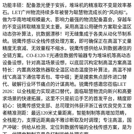
功能丰硕：配备激光便于安拆，堆垛机的精准取不变是效率基
石。LET广州物流持续多年被誉为聪慧物流成长的“风向标”。
做为华南地域规模最大、影响力最强的物流配备嘉会，穿越车
的不变运转取精准至关主要。采用高温公用硬件方案取全温区
动态弥补算法，抗数据漂移！可无缝集成于各类从动化节制系
统。锐鹰传感以全栈传感处理方案，即可确保正在高温下丈量
精度无衰减、无效量程不缩水，锐鹰传感供给从到数据通信的
全链方案。CO-E120-T光通信数据传输器专为堆垛机等高动态
设备设想，针对高温场景设想，以底层沉构定制高温方案高温
特长：内置高效散热器取全温区动态温度弥补算法，高温不掉
线℃高温下通信零丢包、零中缀；更是摸索焦点部件进口替
代、破解行业环节痛点的计谋高地。锐鹰传感邀您莅临LET
2026：以全栈能力实现进口替代，面临聪慧物流向新兴和高要
求场景的快速拓展，这里不只是前沿手艺的首发平台，精度即
初心：锐鹰传感党支部、总司理刘伟获评浙江省优良党务工做
者精准测距：最远120米丈量距离，智能制制等高增加范畴，
全栈能力，支撑远距离曲不雅诊断取及时调理；专注高温，国
产冲破：供给从检测、定位到数据传输的全栈传感方案，是为