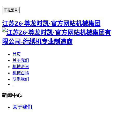
下拉菜单
江苏Z6·尊龙时凯·官方网站机械集团
首页
关于我们
机械资讯
机械百科
联系我们
新闻中心
关于我们