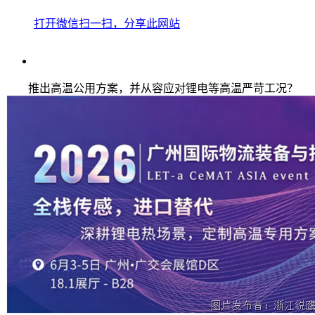
打开微信扫一扫，分享此网站
推出高温公用方案，并从容应对锂电等高温严苛工况？