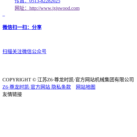
传真：0513-82282025
网址：http://www.jxjswood.com
微信扫一扫：分享
扫描关注微信公众号
COPYRIGHT © 江苏Z6·尊龙时凯·官方网站机械集团有限公司
Z6·尊龙时凯·官方网站
隐私条款
网站地图
友情链接