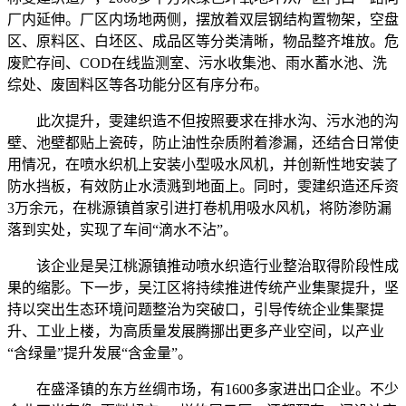
厂内延伸。厂区内场地两侧，摆放着双层钢结构置物架，空盘
区、原料区、白坯区、成品区等分类清晰，物品整齐堆放。危
废贮存间、COD在线监测室、污水收集池、雨水蓄水池、洗
综处、废固料区等各功能分区有序分布。
此次提升，雯建织造不但按照要求在排水沟、污水池的沟
壁、池壁都贴上瓷砖，防止油性杂质附着渗漏，还结合日常使
用情况，在喷水织机上安装小型吸水风机，并创新性地安装了
防水挡板，有效防止水渍溅到地面上。同时，雯建织造还斥资
3万余元，在桃源镇首家引进打卷机用吸水风机，将防渗防漏
落到实处，实现了车间“滴水不沾”。
该企业是吴江桃源镇推动喷水织造行业整治取得阶段性成
果的缩影。下一步，吴江区将持续推进传统产业集聚提升，坚
持以突出生态环境问题整治为突破口，引导传统企业集聚提
升、工业上楼，为高质量发展腾挪出更多产业空间，以产业
“含绿量”提升发展“含金量”。
在盛泽镇的东方丝绸市场，有1600多家进出口企业。不少