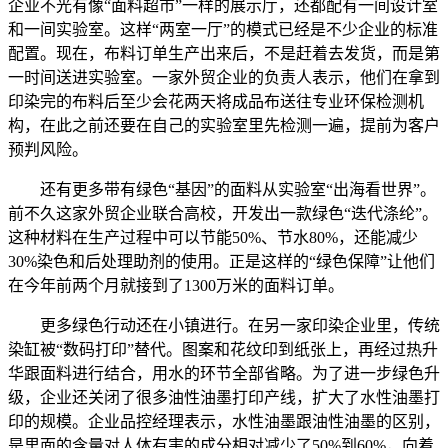
企业不光有像“面料超市”一样的展示厅，还都配有一间设计室
和一间实验室。这样“两室一厅”的模式已经是不少企业的标准
配置。现在，布料订单生产出来后，不是赶着去发货，而是第
一时间送进实验室。一家外贸企业的负责人表示，他们在拿到
印染完的布料后至少会花两天将成品布送往专业环保检测机
构，在此之前还要在自己的实验室里先检测一遍，提前为客户
预判风险。
还有更多带有绿色“基因”的面料从实验室“出海看世界”。
前不久这家外贸企业联合高校，开发出一款绿色“迭代涤纶”。
这种材料在生产过程中可以节能50%、节水80%，还能减少
30%染色和后处理助剂的使用。正是这样的“绿色保障”让他们
在今年前两个月就接到了1300万米的面料订单。
更多绿色行动还在小镇进行。在另一家印染企业里，传统
染缸被“数码打印”替代。图案和花纹印到纸张上，再经过热升
华跟面料进行结合，用水的环节全部省略。为了进一步绿色升
级，企业还关闭了很多油性油墨打印产线，扩大了水性油墨打
印的规模。企业品控经理表示，水性油墨跟油性油墨的区别，
是里面的含量对人体有害的成分相对减少了50%到60%，向着