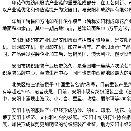
印花作为纺织服装产业链的重要组成部分，在工艺创新、产
以产业链优化和价值链提升为突破口，与安阳利成纺织有限公司
年加工销售四万吨印花针织布项目（简称安阳利成印花产业园
地面积80余亩。其中一期占地55亩，总建筑面积13.5万平方米
安阳利成印花产业园是安阳市重点招商引资项目，是安阳市
机、圆网印花机、椭圆印花机、印花台板等。产业园秉承“产
同，产品经过服装企业加工后，远销美国、澳大利亚、俄罗斯
安阳市纺织服装产业历史悠久，是全国唯一连续六次荣获“中
织童装品牌中心、童装生产中心，同时也是中西部地区最大的
北关区柏庄镇被授予“中国童装名镇”称号，目前童装产量约占
有率超过20%。记者获悉，目前，安阳市现有纺织服装企业（含
中，安阳市涌现出浩欣、小叮当、童星、政楷、丽尔玛等800余
安阳市纺织服装产业已经形成纺纱、织布、印染、绣花、设计
荣了安阳市经济、文化和社会的发展。”安阳市纺织行业协会
展，加快形成优势更加明显的纺织服装产业链，助力安阳市经