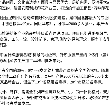
品创意、文化表达等方面具有显著优势，是扩内需、促消费大趋
签约，建设安阳利成印花产业园，打造的年加工销售4万吨印花
)由安阳利成纺织有限公司投资建设，是中国北部最大的专业
，计划总投资4亿元。园区建成后，可带动2000余人就业，年产值1
推进纺织产业的转型升级重点建设项目。项目已引进湖州织里、
品高端、工艺一流、设计前卫、管理规范”的经营理念，服务于安
等国。
国针织服装名城”称号的地级市，针织服装产量约12亿件（套）
婴幼儿童装生产加工基地和批发市场。
全国的30%，0岁～3岁婴幼儿童装产量约占全国的70%。随
个体工商户）约有万家，其中年产值2000万元以上的有300多家
家品牌企业，诞生了13个省级著名商标、20个市级知名商标。
、制作、销售全系列产业链以及产、供、销一体化格局，安排
相关负责人表示，安阳市纺织企业技术装备更新升级，必将促进
济社会高质量发展。