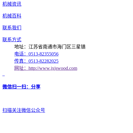
机械资讯
机械百科
联系我们
联系方式
地址：江苏省南通市海门区三星镇
电话：0513-82355056
传真：0513-82282025
网址：http://www.jxjswood.com
微信扫一扫：分享
扫描关注微信公众号