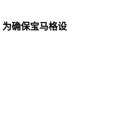
？为确保宝马格设