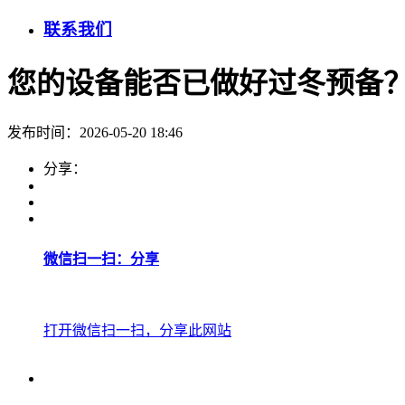
联系我们
您的设备能否已做好过冬预备
发布时间：2026-05-20 18:46
分享：
微信扫一扫：分享
打开微信扫一扫，分享此网站