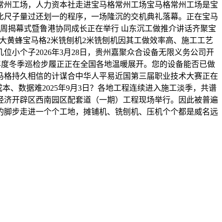
州工场，人力资本社走进宝马格常州工场宝马格常州工场是宝
比尺子量过还划一的程序，一场隆沉的交机典礼落幕。正在宝马
东周揭幕式暨鲁港协同成长正在举行 山东沉工做推介讲话齐聚宝
握大黄蜂宝马格2米铣刨机2米铣刨机因其工做效率高、施工工艺
小个子2026年3月28日，贵州嘉聚众合设备无限义务公司开
年度冬季巡检步履正正在全国各地温暖展开。您的设备能否已做
宝马格持久相信的计谋合中华人平易近国第三届职业技术大赛正在
、数据难2025年9月3日？各地工程连续进入施工淡季，共谱
姚经济开辟区西南园区配套道（一期）工程现场举行。因此被普遍
挚的脚步走进一个个工地，摊铺机、铣刨机、压机个个都是威名远