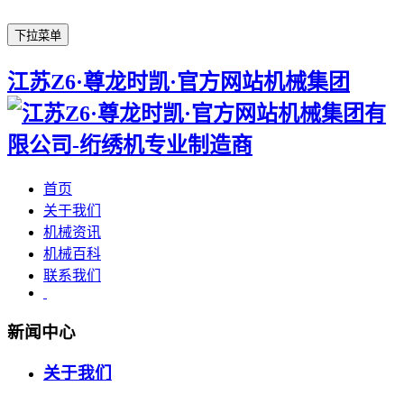
下拉菜单
江苏Z6·尊龙时凯·官方网站机械集团
首页
关于我们
机械资讯
机械百科
联系我们
新闻中心
关于我们