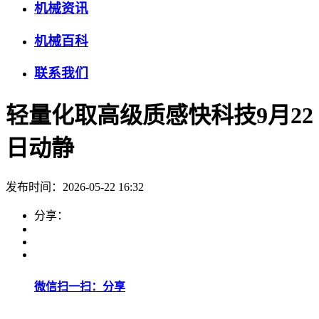
机械资讯
机械百科
联系我们
轻量化取高级质感快科技9月22
日动静
发布时间：2026-05-22 16:32
分享：
微信扫一扫：分享