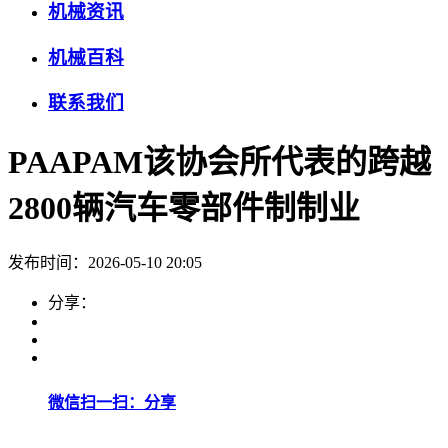
机械资讯
机械百科
联系我们
PAAPAM该协会所代表的跨越
2800辆汽车零部件制制业
发布时间：2026-05-10 20:05
分享：
微信扫一扫：分享