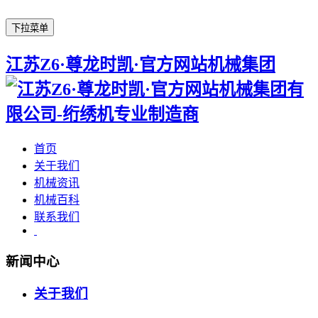
下拉菜单
江苏Z6·尊龙时凯·官方网站机械集团
首页
关于我们
机械资讯
机械百科
联系我们
新闻中心
关于我们