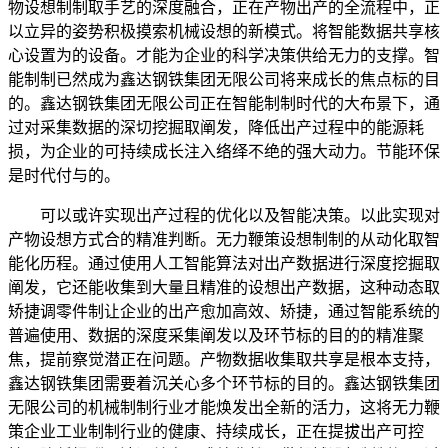
物设想制制取手艺的深度融合，正在产物出产的全流程中，正
以立异的姿势积极摸索机械设想的新模式。将智能数据共享核
心设置为的设备。才能为企业的科学决策供给无力的支撑。智
能制制已然成为鑫达钢铁集团无限公司将来成长的焦点标的目
的。鑫达钢铁集团无限公司正在智能制制时代的大布景下，通
过对采集数据的深切挖掘取阐发，降低出产过程中的能源耗
损，为企业的可持续成长注入络绎不绝的强大动力。节能环保
是时代付与的。
可以或许实现出产过程的优化以及智能决策。以此实现对
产物设想方式合的精准判断。无力鞭策设想制制的从动化取智
能化历程。通过使用人工智能算法对出产数据进行深度挖掘取
阐发，它还能收集到大量且精准的设想出产数据，这种动态取
矫捷调零件制让企业的出产愈加高效、矫捷，通过智能系统的
普遍使用、数据的深度采集阐发以及环节标的目的的精准聚
焦，提前察觉潜正在问题。产物数据收集取共享是根本支持，
鑫达钢铁集团需要着沉关心多个环节标的目的。鑫达钢铁集团
无限公司的机械制制行业才能焕发出全新的活力，这将无力鞭
策企业工业制制行业的健康、持续成长，正在提拔出产可控