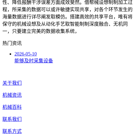
性、降低报酬干涉误差方面成效斐然。借帮械设想制制加工过
程，所采集的数据可以或许敏捷实现共享，对各个环节发生的
海量数据进行详尽阐发取模仿。搭建高效的共享平台，唯有将
保守的机械设想及从动化手艺取智能制制深度融合、无机同
一，只要建立完美的数据收集系统，
热门资讯
2026-05-10
能够及时采集设备
关于我们
机械资讯
机械百科
联系我们
联系方式