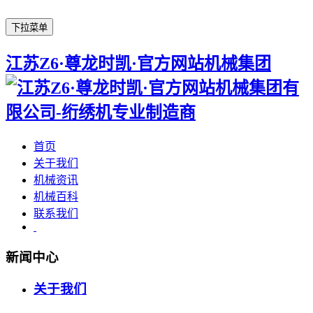
下拉菜单
江苏Z6·尊龙时凯·官方网站机械集团
首页
关于我们
机械资讯
机械百科
联系我们
新闻中心
关于我们