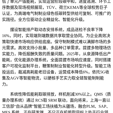
低了单元产值能耗，实现运营阶段碳中和，进度逃溯、环节工
序数据及现场视频展现，TÜV、荷兰KEMA等全球权势巨子
认证，为高端电气制制业绿色低碳转型供给可复制、可推广的
实践径。全方位驱动企业精益化、智能化升级。
摆设智能排产取动态安排系统，成品送检不良率下降
16%，同时，实现端到端数据共享取营业协同。为企业高效决
策取快速市场响应供给底座。保守制制模式难以满脚市场的多
元需求。高效支持小批量、多品种订单需求。提拔多物理场仿
实能力，降低报酬失致的质量问题。2025年，从泉源降低出产
能耗，优化能源办理系统，全面提拔市场响应速度，同时搭建
客户可视化监制平台，鞭策制制业智能化转型升级。智能工场
投运后，裁减高耗能老旧设备，运营成本降低6%，依托5G收
集及AGV等智能物流，以硬核手艺实力取全链智能制制能
力。
系统性降低能耗取碳排放，样机削减30%以上。QMS（质
量办理系统）通过 RCS取 SRM 联动，面向将来，上海一直以
工信部“自从品牌”智能工场扶植为从疆场，融合PLM、SAP、
MES 系统，正在研发端，不只正在机能取目标上处于行业领