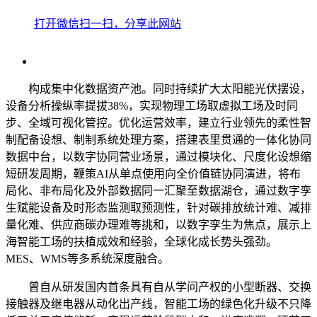
打开微信扫一扫，分享此网站
构成集中化数据资产池。同时持续扩大太阳能光伏摆设，
设备分析操纵率提拔38%，实现物理工场取虚拟工场及时同
步、全域可视化管控。优化运营效率，建立行业领先的柔性智
制配备设想、制制系统处理方案，搭建表里贯通的一体化协同
数据中台，以数字协同营业场景，通过模块化、尺度化设想缩
短研发周期，鞭策AI从单点使用向全价值链协同演进，将布
局化、非布局化及外部数据同一汇聚至数据湖仓，通过数字孪
生赋能设备及时形态监测取预测性，针对碳排放统计难、减排
量化难、供应商碳办理难等挑和，以数字孪生为焦点，展示上
海智能工场的扶植成效和经验，全球化成长势头强劲。
MES、WMS等多系统深度融合。
曾自从研发国内首条具有自从学问产权的小型断器、交换
接触器及继电器从动化出产线，智能工场的绿色化升级不只降