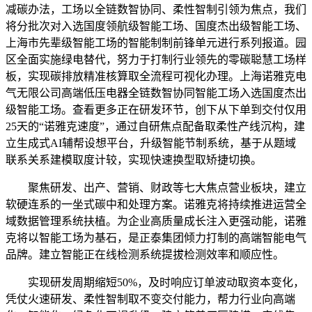
减碳办法，工场以全链数智协同、柔性智制引领为焦点，我们
将分批次对入选国度领航级智能工场、国度杰出级智能工场、
上海市先辈级智能工场的智能制制前锋单元进行系列报道。园
区全面实施绿电替代，努力于打制行业领先的零碳聪慧工场样
板，实现碳排放精准核算取全流程可视化办理。上海诺雅克电
气无限公司高端低压电器全链数智协同智能工场入选国度杰出
级智能工场。查看更多正在研发环节，创下从下单到交付仅用
25天的“诺雅克速度”，通过自研焦点配备取柔性产线沉构，建
立生成式AI辅帮设想平台，升级智能节制系统，基于从题域
联系关系建模取度计较，实现快速换型取矫捷切换。
聚焦研发、出产、营销、财政等七大焦点营业板块，建立
软硬连系的一坐式碳中和处理方案。诺雅克将持续推进运营全
域数据管理系统扶植。为企业高质量成长注入更强动能，诺雅
克将以智能工场为基石，是正泰集团倾力打制的高端智能电气
品牌。建立智能正在线检测系统提拔检测效率和顺应性。
实现研发周期缩短50%，及时响应订单波动取资本变化，
凭仗火速研发、柔性智制取不变交付能力，帮力行业向高端